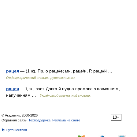
рацея
— (1 ж), Пр. о раце/е; мн. раце/и, Р. раце/й …
Орфографический словарь русского языка
рацея
— ї, ж., заст. Довга й нудна промова з повчанням,
напученням …
Український тлумачний словник
© Академик, 2000-2026
18+
Обратная связь:
Техподдержка
,
Реклама на сайте
👣 Путешествия