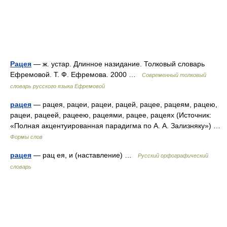
Рацея
— ж. устар. Длинное назидание. Толковый словарь
Ефремовой. Т. Ф. Ефремова. 2000 …
Современный толковый
словарь русского языка Ефремовой
рацея
— рацея, рацеи, рацеи, рацей, рацее, рацеям, рацею,
рацеи, рацеей, рацеею, рацеями, рацее, рацеях (Источник:
«Полная акцентуированная парадигма по А. А. Зализняку») …
Формы слов
рацея
— рац ея, и (наставление) …
Русский орфографический
словарь