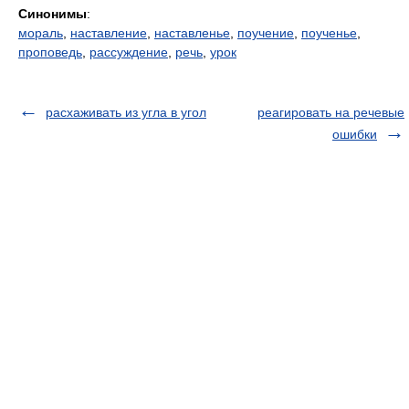
Синонимы
:
мораль
,
наставление
,
наставленье
,
поучение
,
поученье
,
проповедь
,
рассуждение
,
речь
,
урок
расхаживать из угла в угол
реагировать на речевые
ошибки