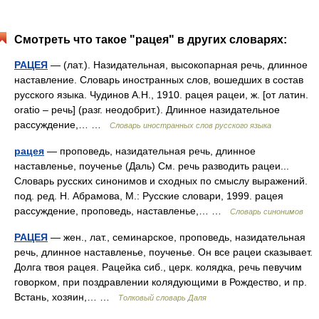
Смотреть что такое "рацея" в других словарях:
РАЦЕЯ
— (лат.). Назидательная, высокопарная речь, длинное
наставление. Словарь иностранных слов, вошедших в состав
русского языка. Чудинов А.Н., 1910. рацея рацеи, ж. [от латин.
oratio – речь] (разг. неодобрит.). Длинное назидательное
рассуждение,… …
Словарь иностранных слов русского языка
рацея
— проповедь, назидательная речь, длинное
наставленье, поученье (Даль) См. речь разводить рацеи...
Словарь русских синонимов и сходных по смыслу выражений.
под. ред. Н. Абрамова, М.: Русские словари, 1999. рацея
рассуждение, проповедь, наставленье,… …
Словарь синонимов
РАЦЕЯ
— жен., лат., семинарское, проповедь, назидательная
речь, длинное наставленье, поученье. Он все рацеи сказывает.
Долга твоя рацея. Рацейка сиб., церк. колядка, речь певучим
говорком, при поздравлении колядующими в Рождество, и пр.
Встань, хозяин,… …
Толковый словарь Даля