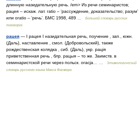
длинную назидательную речь. /em> Из речи семинаристов;
рацея – искаж. лат. ratio – ‘рассуждение, доказательство; разум’
или oratio – ‘речь’. БМС 1998, 489 …
Большой словарь русских
поговорок
рацея
— I рацея I назидательная речь, поучение , зап., южн.
(Даль), наставление , смол. (Добровольский), также
рождественская колядка , сиб. (Даль), укр. рацiя
приветственная речь , блр. рацыя – то же. Заимств. в
семинаристской речи через польск. оrасjа… …
Этимологический
словарь русского языка Макса Фасмера