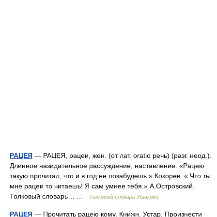
РАЦЕЯ
— РАЦЕЯ, рацеи, жен. (от лат. oratio речь) (разг. неод.).
Длинное назидательное рассуждение, наставление. «Рацею
такую прочитал, что и в год не позабудешь.» Кокорев. « Что ты
мне рацеи то читаешь! Я сам умнее тебя.» А.Островский.
Толковый словарь… …
Толковый словарь Ушакова
РАЦЕЯ
— Прочитать рацею кому. Книжн. Устар. Произнести